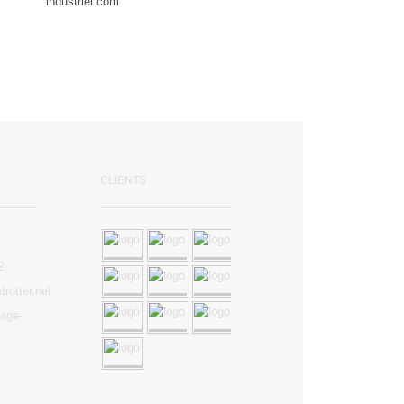
industriel.com
CLIENTS
2
trotter.net
age-