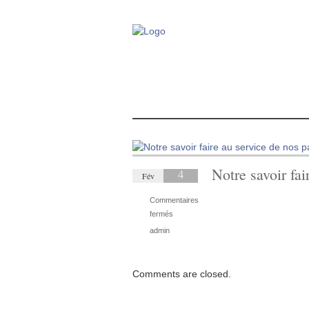
Notre savoir fai
4
Fév
Commentaires
sur
fermés
Notre
admin
savoir
faire
au
Comments are closed.
service
de