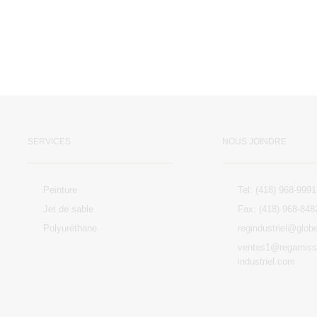
SERVICES
NOUS JOINDRE
Peinture
Tel: (418) 968-9991
Jet de sable
Fax: (418) 968-848
Polyuréthane
regindustriel@globe
ventes1@regarniss
industriel.com