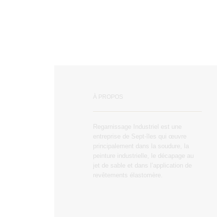
À PROPOS
Regarnissage Industriel est une
entreprise de Sept-îles qui œuvre
principalement dans la soudure, la
peinture industrielle, le décapage au
jet de sable et dans l’application de
revêtements élastomère.